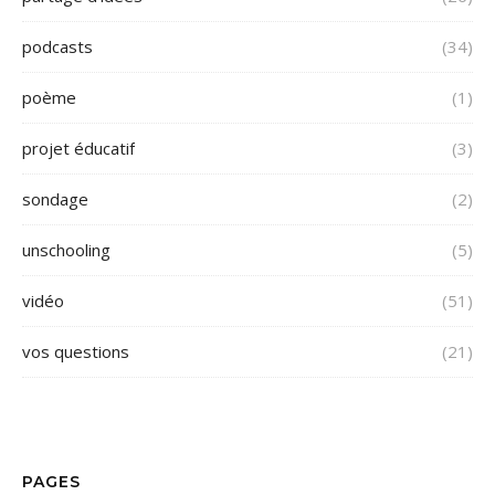
podcasts
(34)
poème
(1)
projet éducatif
(3)
sondage
(2)
unschooling
(5)
vidéo
(51)
vos questions
(21)
PAGES