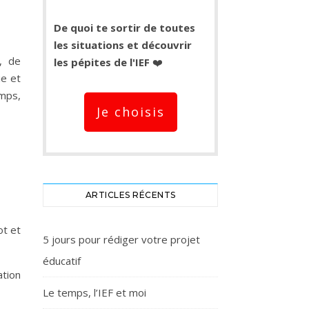
De quoi te sortir de toutes
les situations et découvrir
n, de
les pépites de l'IEF
❤️
ie et
emps,
Je choisis
ARTICLES RÉCENTS
ot et
5 jours pour rédiger votre projet
éducatif
ation
Le temps, l’IEF et moi