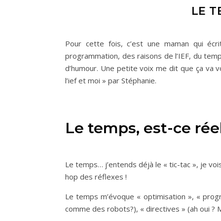
LE T
Pour cette fois, c’est une maman qui écrit
programmation, des raisons de l’IEF, du te
d’humour. Une petite voix me dit que ça va v
l’ief et moi » par Stéphanie.
Le temps, est-ce rée
Le temps… j’entends déjà le « tic-tac », je voi
hop des réflexes !
Le temps m’évoque « optimisation », « prog
comme des robots?), « directives » (ah oui ? M