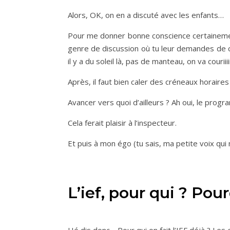
Alors, OK, on en a discuté avec les enfants…
Pour me donner bonne conscience certainement
genre de discussion où tu leur demandes de ch
il y a du soleil là, pas de manteau, on va couriiiii
Après, il faut bien caler des créneaux horaires p
Avancer vers quoi d’ailleurs ? Ah oui, le progr
Cela ferait plaisir à l’inspecteur.
Et puis à mon égo (tu sais, ma petite voix qui
L’ief, pour qui ? Pou
Hé dis donc… Pour qui on fait l’IEF déjà ? Les 