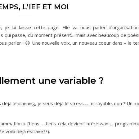
EMPS, L’IEF ET MOI
, je lui laisse cette page. Elle va nous parler d’organisatio
mps qui passe, du moment présent… mais avec beaucoup de poés
ous parler ! 😉 Une nouvelle voix, un nouveau coeur dans « le t
llement une variable ?
s déjà le planning, je sens déjà le stress…. Incroyable, non ? Un m
rammation » (tiens, …tiens cela devient intéressant… programm
e voilà déjà esclave??).