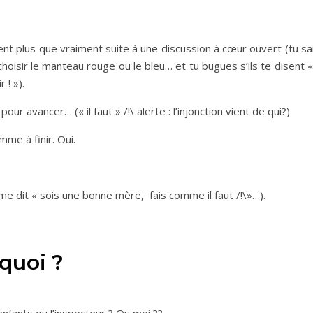
 plus que vraiment suite à une discussion à cœur ouvert (tu sai
oisir le manteau rouge ou le bleu… et tu bugues s’ils te disent 
r ! »).
our avancer… (« il faut » /!\ alerte : l’injonction vient de qui?)
amme à finir. Oui.
 me dit « sois une bonne mère, fais comme il faut /!\»…).
rquoi ?
enfants ou l’inspecteur ? Ou moi ??