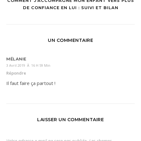
COMMENT J'ACCOMPAGNE MON ENFANT VERS PLUS
DE CONFIANCE EN LUI : SUIVI ET BILAN
UN COMMENTAIRE
MÉLANIE
3 Avril 2019 À 16 H 59 Min
Répondre
Il faut faire ça partout !
LAISSER UN COMMENTAIRE
Votre adresse e-mail ne sera pas publiée.
Les champs