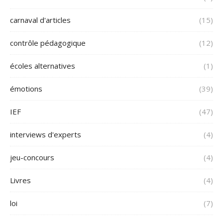
carnaval d'articles
(15)
contrôle pédagogique
(12)
écoles alternatives
(1)
émotions
(39)
IEF
(47)
interviews d'experts
(4)
jeu-concours
(4)
Livres
(4)
loi
(7)