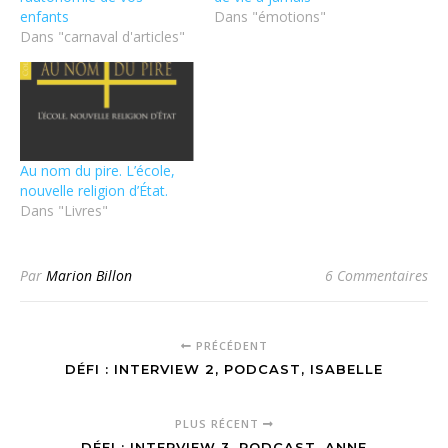
enfants
Dans "émotions"
Dans "carnaval d'articles"
Au nom du pire. L’école,
nouvelle religion d’État.
Dans "Livres"
Par
Marion Billon
6 Commentaires
PRÉCÉDENT
DÉFI : INTERVIEW 2, PODCAST, ISABELLE
PLUS RÉCENT
DÉFI : INTERVIEW 3, PODCAST, ANNE