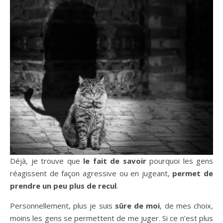
Déjà, je trouve que
le fait de savoir
pourquoi les gens
réagissent de façon agressive ou en jugeant,
permet de
prendre un peu plus de recul
.
Personnellement, plus je suis
sûre de moi
, de mes choix,
moins les gens se permettent de me juger. Si ce n’est plus