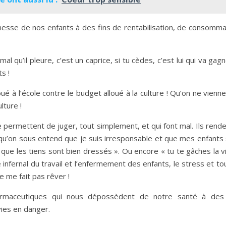
nesse de nos enfants à des fins de rentabilisation, de consomma
l qu’il pleure, c’est un caprice, si tu cèdes, c’est lui qui va gagn
s !
ué à l’école contre le budget alloué à la culture ! Qu’on ne vienn
lture !
permettent de juger, tout simplement, et qui font mal. Ils rende
 Lorsqu’on sous entend que je suis irresponsable et que mes enfants
rai que les tiens sont bien dressés ». Ou encore « tu te gâches la v
e infernal du travail et l’enfermement des enfants, le stress et to
e me fait pas rêver !
armaceutiques qui nous dépossèdent de notre santé à des 
ies en danger.