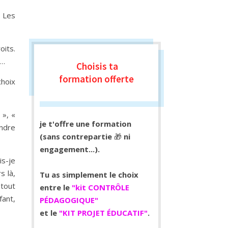
. Les
oits.
t…
Choisis ta
formation
offerte
choix
 », «
je t'offre une formation
endre
(sans contrepartie
🎁
ni
engagement...).
is-je
s là,
Tu as simplement le choix
tout
entre le
"kit CONTRÔLE
ant,
PÉDAGOGIQUE"
et le
"KIT PROJET ÉDUCATIF"
.