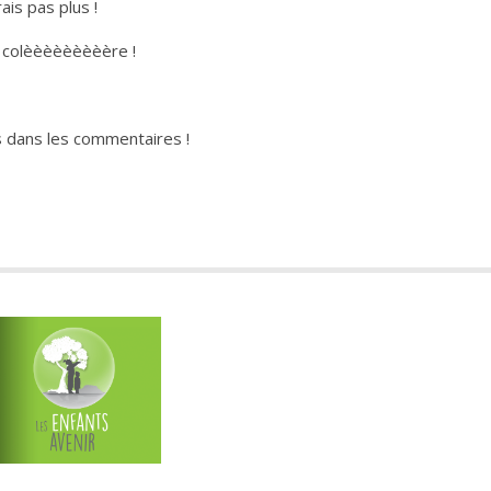
ais pas plus !
en colèèèèèèèèère !
s dans les commentaires !