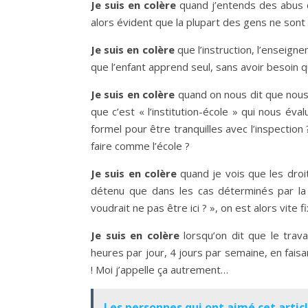
Je suis en colère
quand j’entends des abus d
alors évident que la plupart des gens ne sont
Je suis en colère
que l’instruction, l’enseign
que l’enfant apprend seul, sans avoir besoin qu
Je suis en colère
quand on nous dit que nous 
que c’est « l’institution-école » qui nous év
formel pour être tranquilles avec l’inspection
faire comme l’école ?
Je suis en colère
quand je vois que les droi
détenu que dans les cas déterminés par la l
voudrait ne pas être ici ? », on est alors vite f
Je suis en colère
lorsqu’on dit que le trava
heures par jour, 4 jours par semaine, en faisa
! Moi j’appelle ça autrement…
Les personnes qui ont aimé cet article