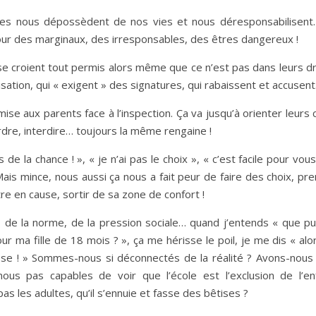
Elles nous dépossèdent de nos vies et nous déresponsabilisent
our des marginaux, des irresponsables, des êtres dangereux !
se croient tout permis alors même que ce n’est pas dans leurs dr
risation, qui « exigent » des signatures, qui rabaissent et accusen
ise aux parents face à l’inspection. Ça va jusqu’à orienter leurs 
rdre, interdire… toujours la même rengaine !
de la chance ! », « je n’ai pas le choix », « c’est facile pour vous
Mais mince, nous aussi ça nous a fait peur de faire des choix, pr
tre en cause, sortir de sa zone de confort !
, de la norme, de la pression sociale… quand j’entends « que pu
 ma fille de 18 mois ? », ça me hérisse le poil, je me dis « alor
e ! » Sommes-nous si déconnectés de la réalité ? Avons-nous 
s pas capables de voir que l’école est l’exclusion de l’enf
as les adultes, qu’il s’ennuie et fasse des bêtises ?