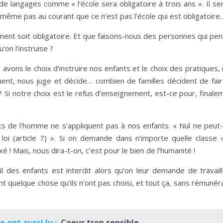
e langages comme « l’école sera obligatoire à trois ans ». Il s
 même pas au courant que ce n’est pas l’école qui est obligatoire
ement soit obligatoire. Et que faisons-nous des personnes qui pe
’on l’instruise ?
avons le choix d’instruire nos enfants et le choix des pratiques,
aluent, nous juge et décide… combien de familles décident de fai
 ? Si notre choix est le refus d’enseignement, est-ce pour, finale
ts de l’homme ne s’appliquent pas à nos enfants. « Nul ne peut
oi (article 7) ». Si on demande dans n’importe quelle classe 
ixé ! Mais, nous dira-t-on, c’est pour le bien de l’humanité !
il des enfants est interdit alors qu’on leur demande de travail
nt quelque chose qu’ils n’ont pas choisi, et tout ça, sans rémunér
 ont aussi lu :
Coeur trop sensible