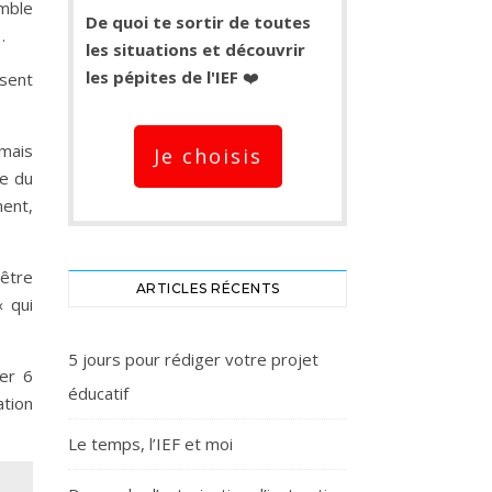
emble
De quoi te sortir de toutes
…
les situations et découvrir
les pépites de l'IEF
❤️
nsent
 mais
Je choisis
re du
ment,
-être
ARTICLES RÉCENTS
« qui
5 jours pour rédiger votre projet
ler 6
éducatif
ation
Le temps, l’IEF et moi