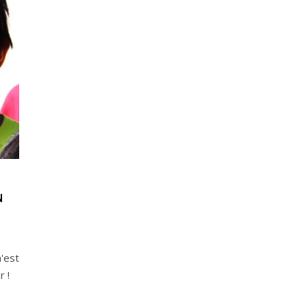
N
'est
r !